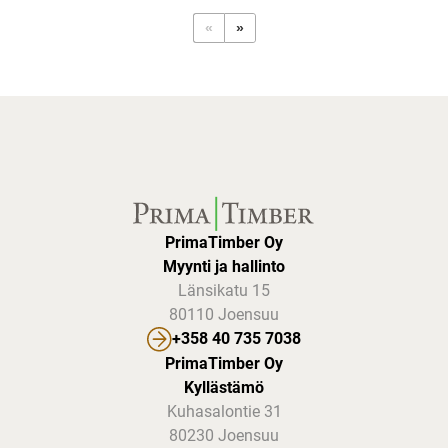
«
»
PrimaTimber Oy
Myynti ja hallinto
Länsikatu 15
80110 Joensuu
+358 40 735 7038
PrimaTimber Oy
Kyllästämö
Kuhasalontie 31
80230 Joensuu