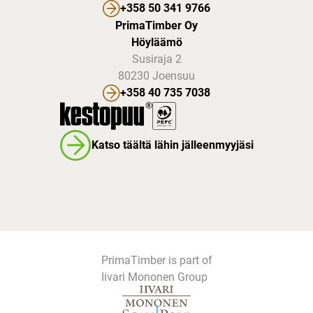
+358 50 341 9766
PrimaTimber Oy
Höyläämö
Susiraja 2
80230 Joensuu
+358 40 735 7038
Katso täältä lähin jälleenmyyjäsi
PrimaTimber is part of
Iivari Mononen Group