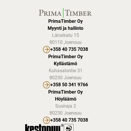
PrimaTimber Oy
Myynti ja hallinto
Länsikatu 15
80110 Joensuu
+358 40 735 7038
PrimaTimber Oy
Kyllästämö
Kuhasalontie 31
80230 Joensuu
+358 50 341 9766
PrimaTimber Oy
Höyläämö
Susiraja 2
80230 Joensuu
+358 40 735 7038