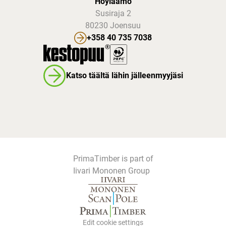
Höyläämö
Susiraja 2
80230 Joensuu
+358 40 735 7038
Katso täältä lähin jälleenmyyjäsi
PrimaTimber is part of
Iivari Mononen Group
Edit cookie settings