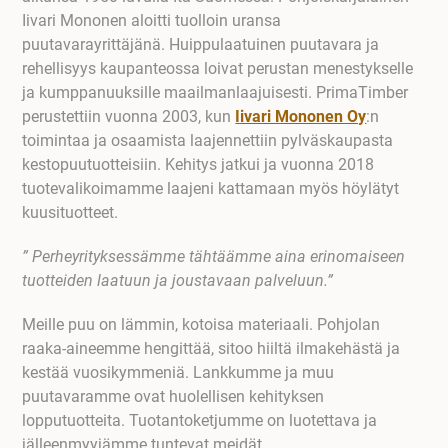
Iivari Mononen aloitti tuolloin uransa
puutavarayrittäjänä. Huippulaatuinen puutavara ja
rehellisyys kaupanteossa loivat perustan menestykselle
ja kumppanuuksille maailmanlaajuisesti. PrimaTimber
perustettiin vuonna 2003, kun
Iivari Mononen Oy
:n
toimintaa ja osaamista laajennettiin pylväskaupasta
kestopuutuotteisiin. Kehitys jatkui ja vuonna 2018
tuotevalikoimamme laajeni kattamaan myös höylätyt
kuusituotteet.
” Perheyrityksessämme tähtäämme aina erinomaiseen
tuotteiden laatuun ja joustavaan palveluun.”
Meille puu on lämmin, kotoisa materiaali. Pohjolan
raaka-aineemme hengittää, sitoo hiiltä ilmakehästä ja
kestää vuosikymmeniä. Lankkumme ja muu
puutavaramme ovat huolellisen kehityksen
lopputuotteita. Tuotantoketjumme on luotettava ja
jälleenmyyjämme tuntevat meidät.