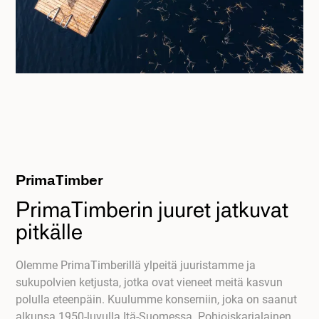
PrimaTimber
PrimaTimberin juuret jatkuvat
pitkälle
Olemme PrimaTimberillä ylpeitä juuristamme ja
sukupolvien ketjusta, jotka ovat vieneet meitä kasvun
polulla eteenpäin. Kuulumme konserniin, joka on saanut
alkunsa 1950-luvulla Itä-Suomessa. Pohjoiskarjalainen