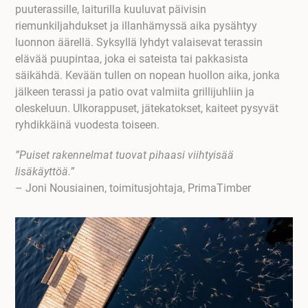
puuterassille, laiturilla kuuluvat päivisin
riemunkiljahdukset ja illanhämyssä aika pysähtyy
luonnon äärellä. Syksyllä lyhdyt valaisevat terassin
elävää puupintaa, joka ei sateista tai pakkasista
säikähdä. Kevään tullen on nopean huollon aika, jonka
jälkeen terassi ja patio ovat valmiita grillijuhliin ja
oleskeluun. Ulkorappuset, jätekatokset, kaiteet pysyvät
ryhdikkäinä vuodesta toiseen.
”Puiset rakennelmat tuovat pihaasi viihtyisää
lisäkäyttöä.”
– Joni Nousiainen, toimitusjohtaja, PrimaTimber