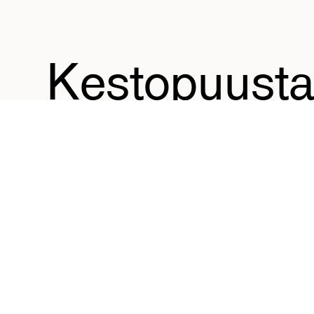
Kestopuust
rakennat viih
ja kaunista
PrimaTimberin kestopuutuotteet ovat piharakentajan l
Terassit, laiturit sekä tyylikkäät piharakennelmat synt
priimaluokan
kestopuusta
. Lujuusluokitellut
kuusitu
valinta runkorakentamiseen.