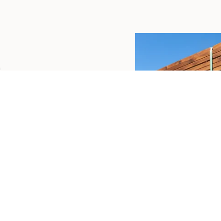
a
tyisää
uottomateriaaleja.
yvät
otteemme
ovat varma