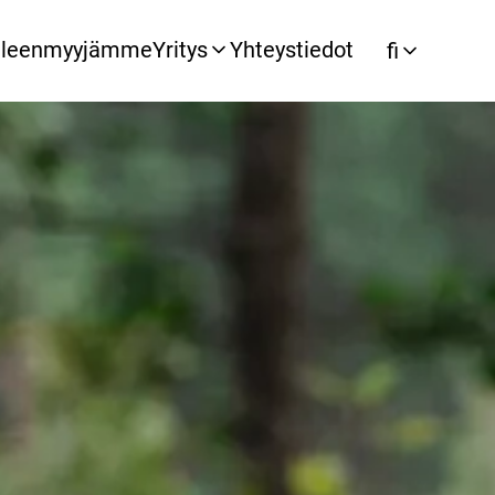
lleenmyyjämme
Yritys
Yhteystiedot
fi
tifikaatit
Esitteet
Tiedotteet
Kestopuun menekkilaskuri
Kestopuu
Arvonnat ja kilpailut
Kuusituotteet