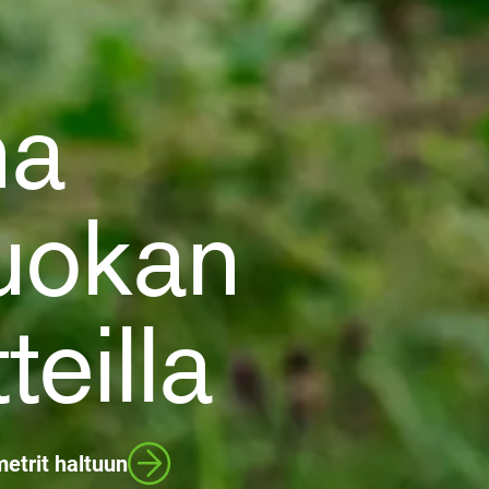
na
luokan
teilla
etrit haltuun