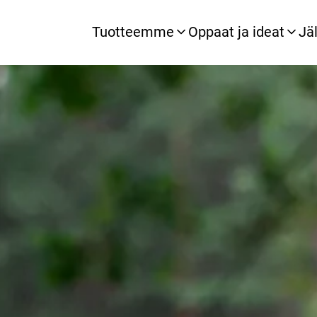
Tuotteemme
Oppaat ja ideat
Jä
Arvomme
Vastuullisuus
Ser