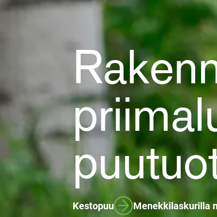
Raken
priima
puutuot
Kestopuu
Menekkilaskurilla m