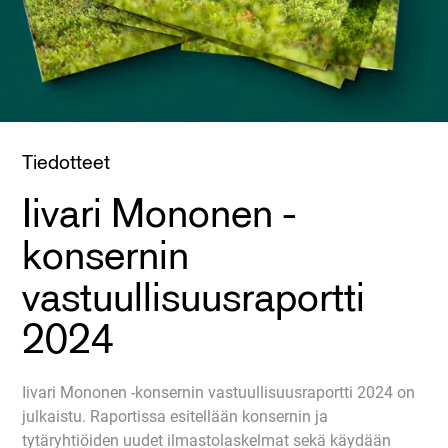
Tiedotteet
Iivari Mononen -
konsernin
vastuullisuusraportti
2024
Iivari Mononen -konsernin vastuullisuusraportti 2024 on
julkaistu. Raportissa esitellään konsernin ja
tytäryhtiöiden uudet ilmastolaskelmat sekä käydään