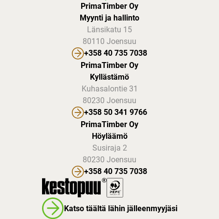
PrimaTimber Oy
Myynti ja hallinto
Länsikatu 15
80110 Joensuu
+358 40 735 7038
PrimaTimber Oy
Kyllästämö
Kuhasalontie 31
80230 Joensuu
+358 50 341 9766
PrimaTimber Oy
Höyläämö
Susiraja 2
80230 Joensuu
+358 40 735 7038
Katso täältä lähin jälleenmyyjäsi