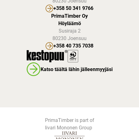
80230 Joensuu
+358 50 341 9766
PrimaTimber Oy
Höyläämö
Susiraja 2
80230 Joensuu
+358 40 735 7038
Katso täältä lähin jälleenmyyjäsi
PrimaTimber is part of
Iivari Mononen Group