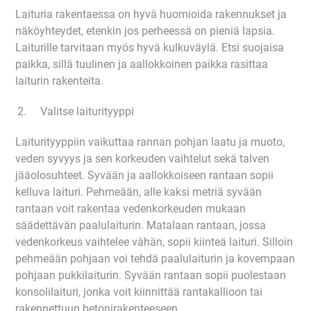
Laituria rakentaessa on hyvä huomioida rakennukset ja
näköyhteydet, etenkin jos perheessä on pieniä lapsia.
Laiturille tarvitaan myös hyvä kulkuväylä. Etsi suojaisa
paikka, sillä tuulinen ja aallokkoinen paikka rasittaa
laiturin rakenteita.
Valitse laiturityyppi
Laiturityyppiin vaikuttaa rannan pohjan laatu ja muoto,
veden syvyys ja sen korkeuden vaihtelut sekä talven
jääolosuhteet. Syvään ja aallokkoiseen rantaan sopii
kelluva laituri. Pehmeään, alle kaksi metriä syvään
rantaan voit rakentaa vedenkorkeuden mukaan
säädettävän paalulaiturin. Matalaan rantaan, jossa
vedenkorkeus vaihtelee vähän, sopii kiinteä laituri. Silloin
pehmeään pohjaan voi tehdä paalulaiturin ja kovempaan
pohjaan pukkilaiturin. Syvään rantaan sopii puolestaan
konsolilaituri, jonka voit kiinnittää rantakallioon tai
rakennettuun betonirakenteeseen.