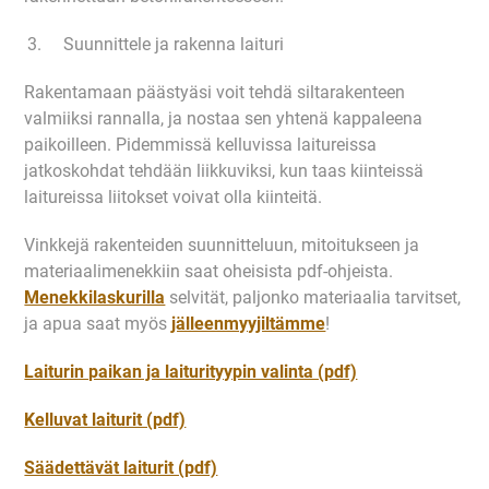
Suunnittele ja rakenna laituri
Rakentamaan päästyäsi voit tehdä siltarakenteen
valmiiksi rannalla, ja nostaa sen yhtenä kappaleena
paikoilleen. Pidemmissä kelluvissa laitureissa
jatkoskohdat tehdään liikkuviksi, kun taas kiinteissä
laitureissa liitokset voivat olla kiinteitä.
Vinkkejä rakenteiden suunnitteluun, mitoitukseen ja
materiaalimenekkiin saat oheisista pdf-ohjeista.
Menekkilaskurilla
selvität, paljonko materiaalia tarvitset,
ja apua saat myös
jälleenmyyjiltämme
!
Laiturin paikan ja laiturityypin valinta (pdf)
Kelluvat laiturit (pdf)
Säädettävät laiturit (pdf)